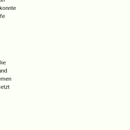
 konnte
lfe
Die
und
temen
etzt