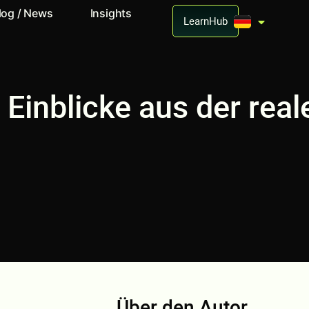
log / News
Insights
LearnHub
Einblicke aus der real
Über den Autor