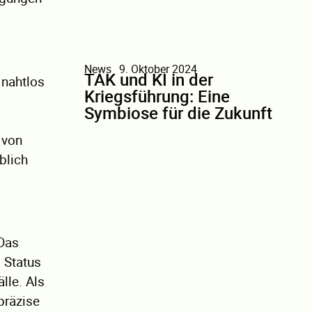
News
9. Oktober 2024
TAK und KI in der
 nahtlos
Kriegsführung: Eine
Symbiose für die Zukunft
 von
blich
 Das
 Status
lle. Als
präzise