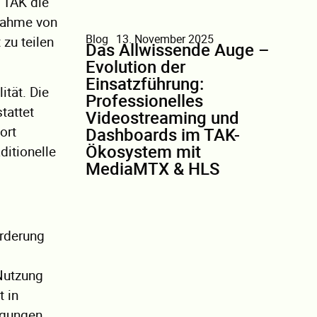
t TAK die
tnahme von
Blog
13. November 2025
 zu teilen
Das Allwissende Auge –
Evolution der
Einsatzführung:
ität. Die
Professionelles
tattet
Videostreaming und
ort
Dashboards im TAK-
Ökosystem mit
ditionelle
MediaMTX & HLS
orderung
 Nutzung
 in
ngungen