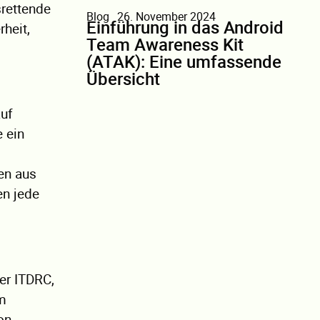
srettende
Blog
26. November 2024
Einführung in das Android
heit,
Team Awareness Kit
(ATAK): Eine umfassende
Übersicht
auf
 ein
en aus
en jede
er ITDRC,
um
on