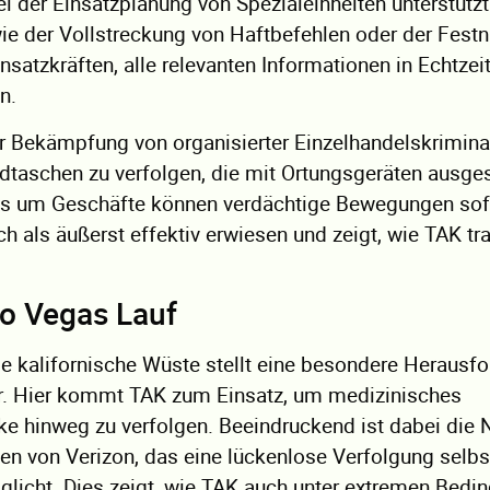
i der Einsatzplanung von Spezialeinheiten unterstütz
 wie der Vollstreckung von Haftbefehlen oder der Fes
atzkräften, alle relevanten Informationen in Echtzeit
n.
r Bekämpfung von organisierter Einzelhandelskriminal
taschen zu verfolgen, die mit Ortungsgeräten ausges
nces um Geschäfte können verdächtige Bewegungen sof
h als äußerst effektiv erwiesen und zeigt, wie TAK tra
to Vegas Lauf
e kalifornische Wüste stellt eine besondere Herausf
ar. Hier kommt TAK zum Einsatz, um medizinisches
ke hinweg zu verfolgen. Beeindruckend ist dabei die
 von Verizon, das eine lückenlose Verfolgung selbst
licht. Dies zeigt, wie TAK auch unter extremen Bedi