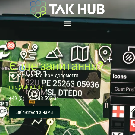
Є ще запитання?
Ми завжди раді вам допомогти!
info@takhub.de
+49 (0) 152 238 592 34
Зв'яжіться з нами